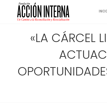
Ir
al
INICI
contenido
«LA CÁRCEL L
ACTUAC
OPORTUNIDADES