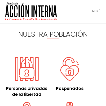
Ir
al
MENÚ
contenido
NUESTRA POBLACIÓN
Personas privadas
Pospenados
de la libertad