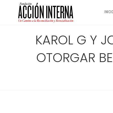
Ir
al
INICI
contenido
KAROL G Y 
OTORGAR BE