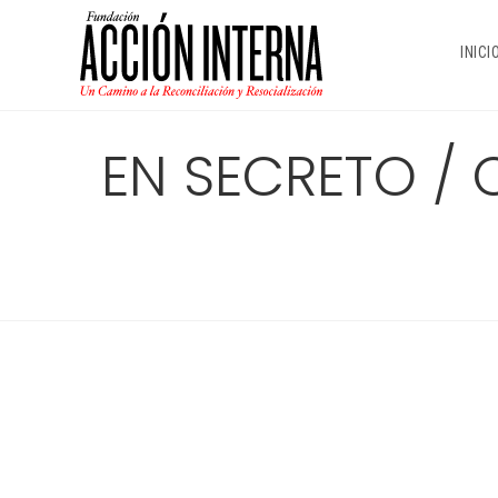
Ir
al
INICI
contenido
EN SECRETO / 