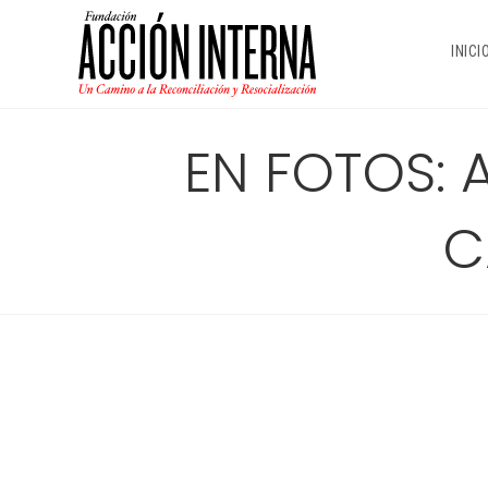
Ir
al
INICI
contenido
EN FOTOS: A
C