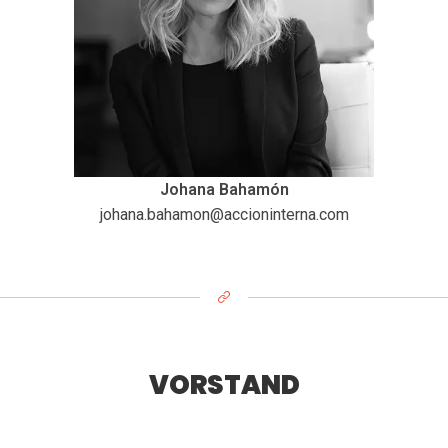
Johana Bahamón
johana.bahamon@accioninterna.com
VORSTAND