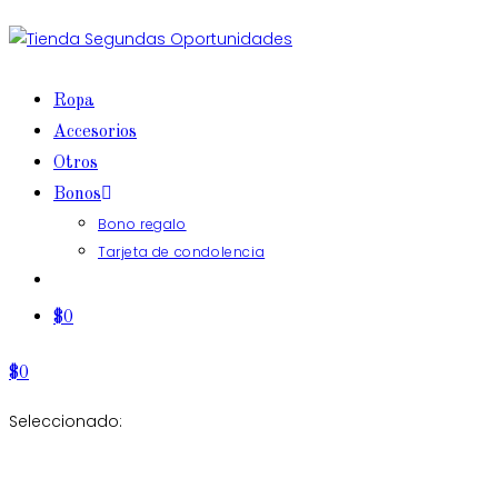
Ir
al
contenido
Ropa
Accesorios
Otros
Bonos
Bono regalo
Tarjeta de condolencia
$
0
$
0
Seleccionado: