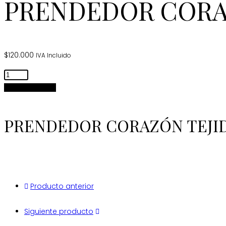
PRENDEDOR CORA
$
120.000
IVA Incluido
Prendedor
Corazón
Añadir al carrito
tejido
grande
PRENDEDOR CORAZÓN TEJI
cantidad
Producto anterior
Siguiente producto